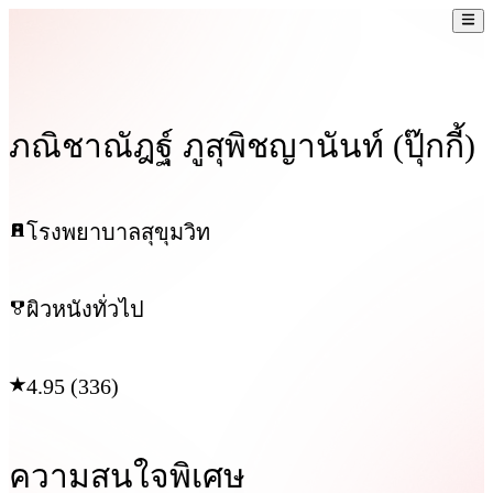
ภณิชาณัฎฐ์ ภูสุพิชญานันท์ (ปุ๊กกี้)
โรงพยาบาลสุขุมวิท
ผิวหนังทั่วไป
4.95 (336)
ความสนใจพิเศษ