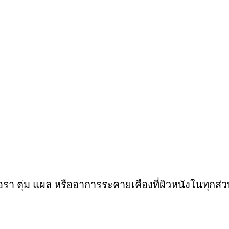
ชื้อรา ตุ่ม แผล หรืออาการระคายเคืองที่ผิวหนังในทุกส