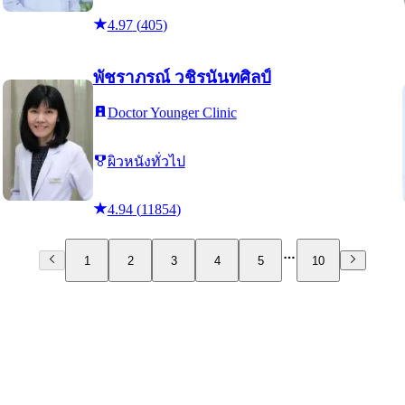
4.97
(
405
)
พัชราภรณ์ วชิรนันทศิลป์
Doctor Younger Clinic
ผิวหนังทั่วไป
4.94
(
11854
)
1
2
3
4
5
10