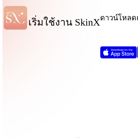
ดาวน์โหลดแ
เริ่มใช้งาน SkinX