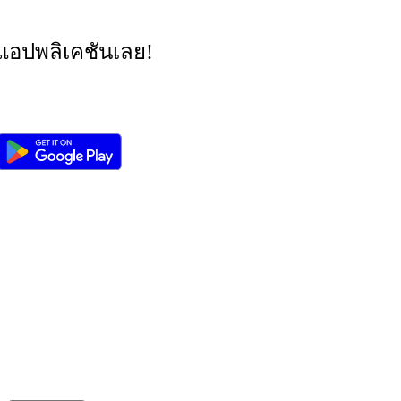
อปพลิเคชันเลย!