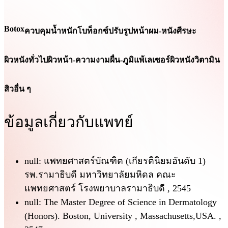
Botox
ควบคุมน้ำหนัก
โบท็อกซ์
ปรับรูปหน้า
ผม-หนังศีรษะ
ผิวหนังทั่วไป
ผิวหน้า-ความงาม
ผื่น-ภูมิแพ้
เลเซอร์ผิวหนัง
วิตามิน
สิว
อื่น ๆ
ข้อมูลเกี่ยวกับแพทย์
null: แพทยศาสตร์บัณฑิต (เกียรตินิยมอันดับ 1)
รพ.รามาธิบดี มหาวิทยาลัยมหิดล คณะ
แพทยศาสตร์ โรงพยาบาลรามาธิบดี , 2545
null: The Master Degree of Science in Dermatology
(Honors). Boston, University , Massachusetts,USA. ,