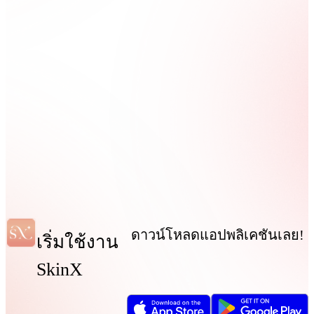
ดาวน์โหลดแอปพลิเคชันเลย!
เริ่มใช้งาน
SkinX