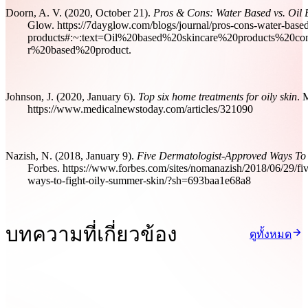
Doorn, A. V. (2020, October 21).
Pros & Cons: Water Based vs. Oil 
Glow. https://7dayglow.com/blogs/journal/pros-cons-water-based-
products#:~:text=Oil%20based%20skincare%20products%20con
r%20based%20product.
Johnson, J. (2020, January 6).
Top six home treatments for oily skin
. 
https://www.medicalnewstoday.com/articles/321090
Nazish, N. (2018, January 9).
Five Dermatologist-Approved Ways To
Forbes. https://www.forbes.com/sites/nomanazish/2018/06/29/five
ways-to-fight-oily-summer-skin/?sh=693baa1e68a8
บทความที่เกี่ยวข้อง
ดูทั้งหมด