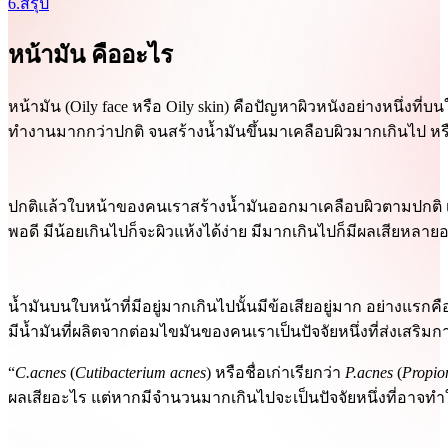
6.สรุป
หน้ามัน คืออะไร
หน้ามัน (Oily face หรือ Oily skin) คือปัญหาผิวหนังอย่างหนึ่งที
ทำงานมากกว่าปกติ จนสร้างน้ำมันขึ้นมาเคลือบผิวมากเกินไป หรือ
ปกติแล้วใบหน้าของคนเราสร้างน้ำมันออกมาเคลือบผิวตามปกติ เพื่
พอดี มีน้อยเกินไปก็จะผิวแห้งได้ง่าย มีมากเกินไปก็มีผลเสียหลายอ
น้ำมันบนใบหน้าที่มีอยู่มากเกินไปนั้นมีข้อเสียอยู่มาก อย่างแรกค
มีน้ำมันที่ผลิตจากต่อมไขมันของคนเราเป็นปัจจัยหนึ่งที่ส่งเสริ
“
C.acnes
(
Cutibacterium acnes
) หรือชื่อเก่าเรียกว่า
P.acnes
(
Propio
ผลเสียอะไร แต่หากมีจำนวนมากเกินไปจะเป็นปัจจัยหนึ่งที่อาจทำให