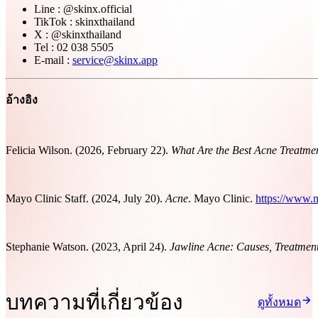
Line : @skinx.official
TikTok : skinxthailand
X : @skinxthailand
Tel : 02 038 5505
E-mail :
service@skinx.app
อ้างอิง
Felicia Wilson. (2026, February 22).
What Are the Best Acne Treatme
Mayo Clinic Staff. (2024, July 20).
Acne
. Mayo Clinic.
https://www.m
Stephanie Watson. (2023, April 24).
Jawline Acne: Causes, Treatmen
บทความที่เกี่ยวข้อง
ดูทั้งหมด