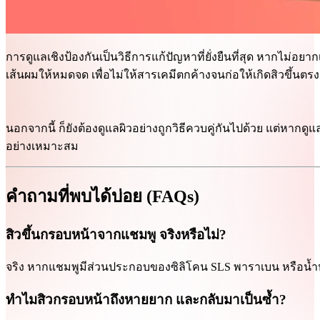
การดูแลเชิงป้องกันเป็นวิธีการแก้ปัญหาที่ยั่งยืนที่สุด หากไม
เส้นผมให้หมดจด เพื่อไม่ให้สารเคมีตกค้างจนก่อให้เกิดสิวขึ้นต
นอกจากนี้ ก็ยังต้องดูแลผิวอย่างถูกวิธีควบคู่กันไปด้วย แต่หากดู
อย่างเหมาะสม
คำถามที่พบได้บ่อย (FAQs)
สิวขึ้นกรอบหน้าจากแชมพู จริงหรือไม่?
จริง หากแชมพูมีส่วนประกอบของซิลิโคน SLS พาราเบน หรือน้ำห
ทำไมสิวกรอบหน้าถึงหายยาก และกลับมาเป็นซ้ำ?