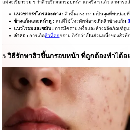
แม้จะเรียกรวม ๆ ว่าสิวบริเวณกรอบหน้า แต่จริง ๆ แล้ว สามารถเ
แนวขากรรไกรและคาง :
สิวขึ้นตรงกรามเป็นจุดที่พบบ่อยท
ข้างแก้มและหน้าหู :
คนที่ใช้โทรศัพท์อาจเกิดสิวข้างแก้ม
ส
แนวไรผมและขมับ :
การมีคราบเหงื่อและล้างผลิตภัณฑ์ดูแ
ลำคอ :
การเกิด
สิวที่คอ
กราม ก็จัดว่าเป็นส่วนหนึ่งของสิวที
5 วิธีรักษาสิวขึ้นกรอบหน้า ที่ถูกต้องทำได้อ