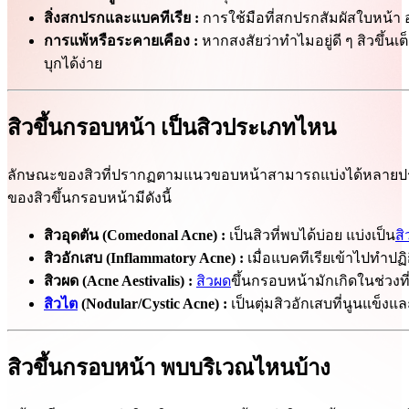
สิ่งสกปรกและแบคทีเรีย :
การใช้มือที่สกปรกสัมผัสใบหน้า อ
การแพ้หรือระคายเคือง :
หากสงสัยว่าทำไมอยู่ดี ๆ สิวขึ้น
บุกได้ง่าย
สิวขึ้นกรอบหน้า เป็นสิวประเภทไหน
ลักษณะของสิวที่ปรากฏตามแนวขอบหน้าสามารถแบ่งได้หลายประ
ของสิวขึ้นกรอบหน้ามีดังนี้
สิวอุดตัน (Comedonal Acne) :
เป็นสิวที่พบได้บ่อย แบ่งเป็น
สิ
สิวอักเสบ (Inflammatory Acne) :
เมื่อแบคทีเรียเข้าไปทำปฏ
สิวผด (Acne Aestivalis) :
สิวผด
ขึ้นกรอบหน้ามักเกิดในช่วงท
สิวไต
(Nodular/Cystic Acne) :
เป็นตุ่มสิวอักเสบที่นูนแข็ง
สิวขึ้นกรอบหน้า พบบริเวณไหนบ้าง